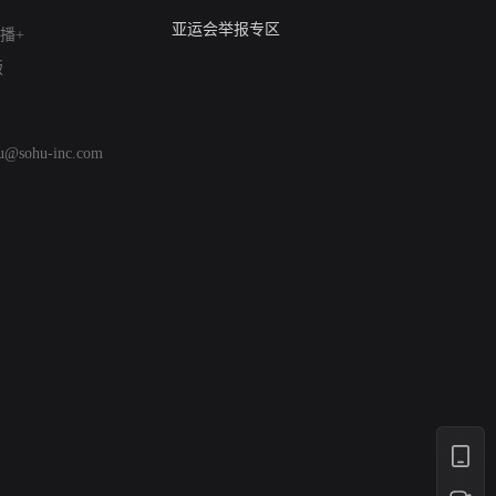
算法推荐专项举报
亚运会举报专区
播+
涉历史虚无举报
版
网络谣言信息专项
涉政举报入口
涉未成年人举报
hu@sohu-inc.com
清朗自媒体乱象举报
涉民族宗教有害信息举报
清朗·生活服务类内容举报
清朗春节网络环境整治
涉企举报专区
AI生成内容
打假治敲
网络暴力有害信息举报
12318 文化市场举报
算法推荐专项举报
亚运会举报专区
涉历史虚无举报