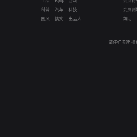
全部
Kpop
游戏
会员特
科普
汽车
科技
会员剧
国风
搞笑
出品人
帮助
请仔细阅读
搜