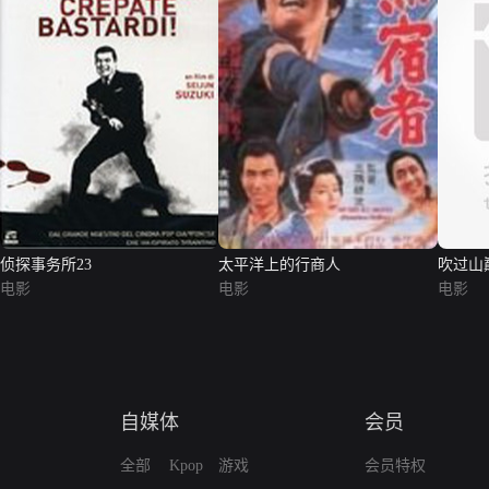
侦探事务所23
太平洋上的行商人
吹过山
电影
电影
电影
自媒体
会员
全部
Kpop
游戏
会员特权