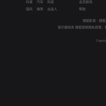
科普
汽车
科技
会员剧场
国风
搞笑
出品人
帮助
搜狐影音
-
搜狐
请仔细阅读
搜狐视频隐私政策
、
Copyri