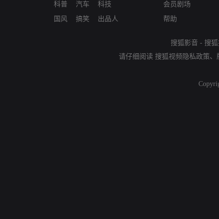
科普
汽车
科技
会员剧场
国风
搞笑
出品人
帮助
搜狐影音
-
搜狐
请仔细阅读
搜狐视频隐私政策
、
Copyri