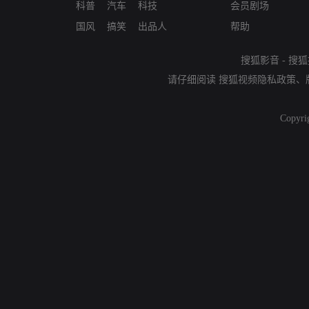
科普
汽车
科技
会员剧场
国风
搞笑
出品人
帮助
搜狐影音
-
搜狐
请仔细阅读
搜狐视频隐私政策
、
Copyri