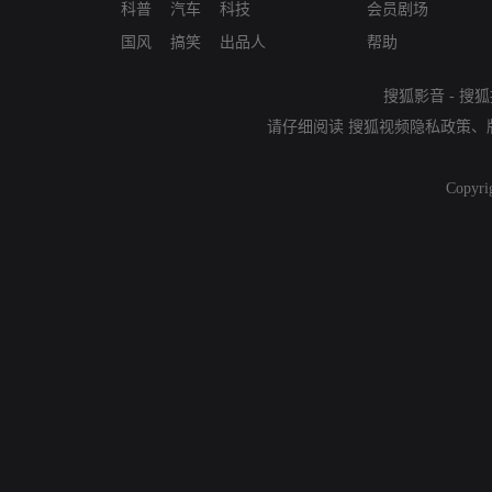
科普
汽车
科技
会员剧场
国风
搞笑
出品人
帮助
搜狐影音
-
搜狐
请仔细阅读
搜狐视频隐私政策
、
Copyri