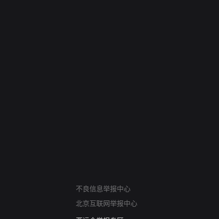
网络暴力有害信息举报
不良信息举报中心
12318 文化市场举报
北京互联网举报中心
算法推荐专项举报