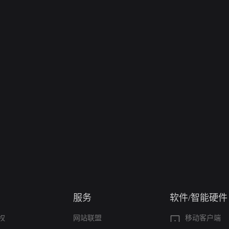
服务
软件/智能硬件
权
网站联盟
移动客户端