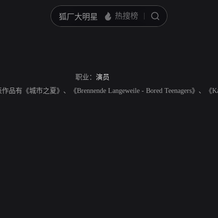
职业：
演员
有《城市之夏》、《Brennende Langeweile - Bored Teenagers》、《Kathari