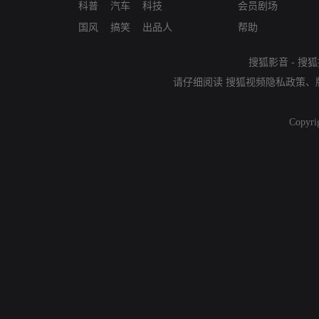
科普
汽车
科技
会员剧场
国风
搞笑
出品人
帮助
搜狐影音
-
搜狐
请仔细阅读
搜狐视频隐私政策
、
Copyri