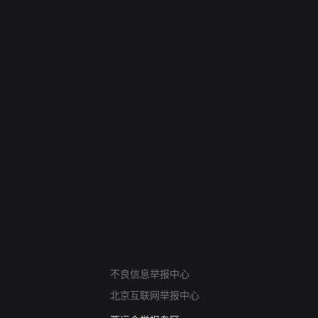
网络暴力有害信息举报
不良信息举报中心
12318 文化市场举报
北京互联网举报中心
算法推荐专项举报