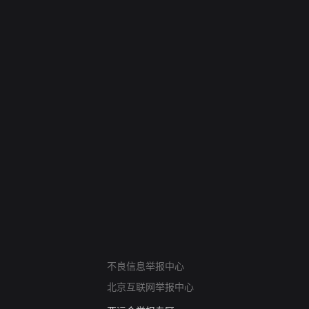
网络暴力有害信息举报
不良信息举报中心
12318 文化市场举报
北京互联网举报中心
算法推荐专项举报