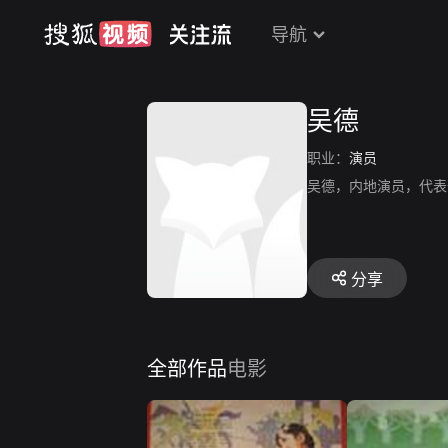
导航
吴德
职业：
演员
吴德，内地演员，代表
分享
全部作品
电影