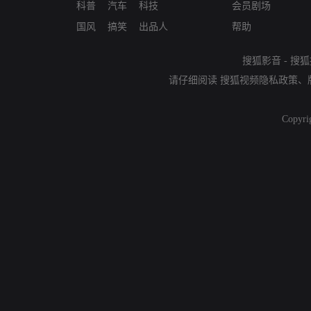
科普
汽车
科技
会员剧场
国风
搞笑
出品人
帮助
搜狐影音
-
搜狐
请仔细阅读
搜狐视频隐私政策
、
Copyri