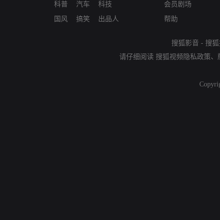
科普
汽车
科技
会员剧场
国风
搞笑
出品人
帮助
搜狐影音
-
搜狐
请仔细阅读
搜狐视频隐私政策
、
Copyri