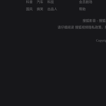
科普
汽车
科技
会员剧场
国风
搞笑
出品人
帮助
搜狐影音
-
搜狐
请仔细阅读
搜狐视频隐私政策
、
Copyri