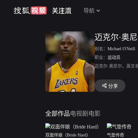
导航
迈克尔·奥
别名：
Michael O'Neill
职业：
运动员
迈克尔·奥尼尔，英文名M
分享
全部作品
电视剧
电影
双面伴娘（Bride Hard）
气垫传奇