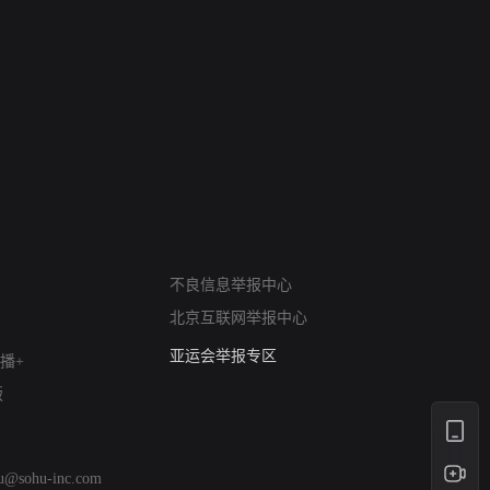
网络暴力有害信息举报
不良信息举报中心
12318 文化市场举报
北京互联网举报中心
算法推荐专项举报
亚运会举报专区
播+
涉历史虚无举报
版
网络谣言信息专项
涉政举报入口
涉未成年人举报
hu@sohu-inc.com