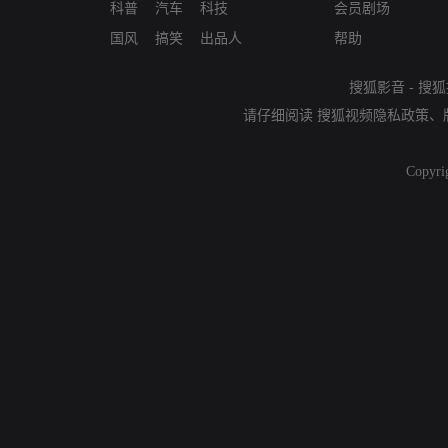
科普
汽车
科技
会员剧场
国风
搞笑
出品人
帮助
搜狐影音
-
搜狐
请仔细阅读
搜狐视频隐私政策
、
Copyri