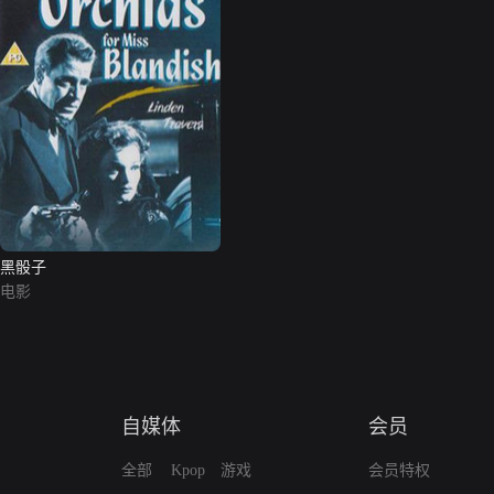
黑骰子
电影
自媒体
会员
全部
Kpop
游戏
会员特权