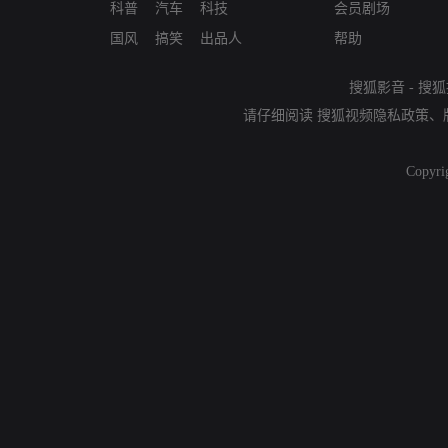
科普
汽车
科技
会员剧场
国风
搞笑
出品人
帮助
搜狐影音
-
搜狐
请仔细阅读
搜狐视频隐私政策
、
Copyri