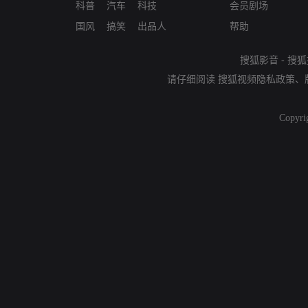
科普
汽车
科技
会员剧场
国风
搞笑
出品人
帮助
搜狐影音
-
搜狐
请仔细阅读
搜狐视频隐私政策
、
Copyri