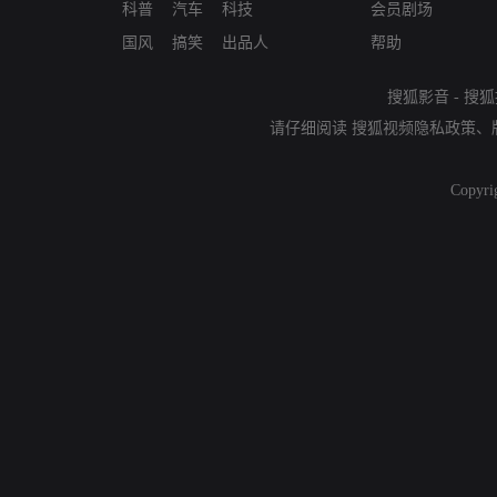
科普
汽车
科技
会员剧场
国风
搞笑
出品人
帮助
搜狐影音
-
搜狐
请仔细阅读
搜狐视频隐私政策
、
Copyri