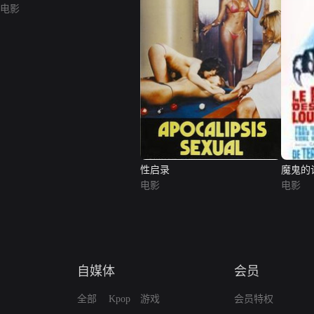
电影
性启录
魔鬼的
电影
电影
自媒体
会员
全部
Kpop
游戏
会员特权