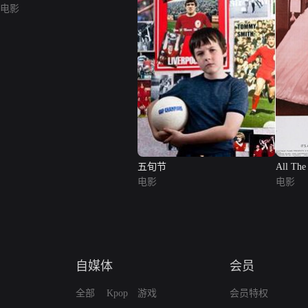
电影
五旬节
All The
电影
电影
自媒体
会员
全部
Kpop
游戏
会员特权