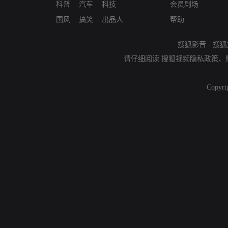
科普
汽车
科技
会员剧场
国风
搞笑
出品人
帮助
搜狐影音
-
搜狐
请仔细阅读
搜狐视频隐私政策
、
Copyri