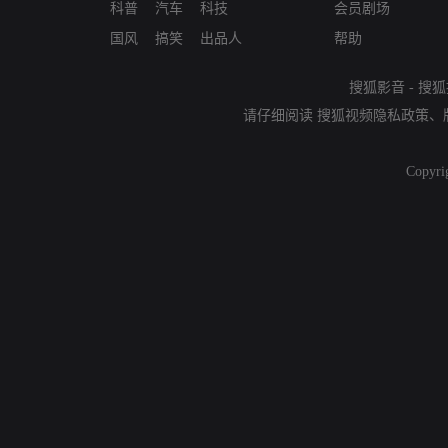
科普
汽车
科技
会员剧场
国风
搞笑
出品人
帮助
搜狐影音
-
搜狐
请仔细阅读
搜狐视频隐私政策
、
Copyri