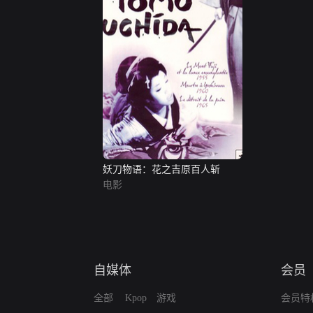
妖刀物语：花之吉原百人斩
电影
自媒体
会员
全部
Kpop
游戏
会员特