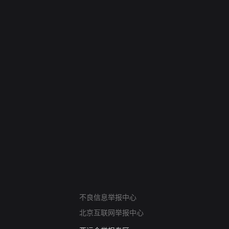
网络暴力有害信息举报
不良信息举报中心
12318 文化市场举报
北京互联网举报中心
算法推荐专项举报