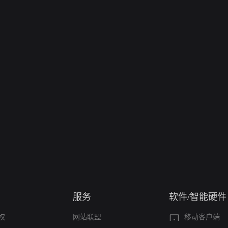
服务
软件/智能硬件
权
网站联盟
移动客户端