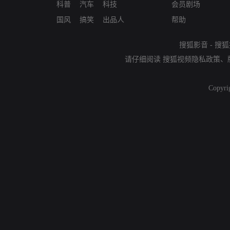
科普
汽车
科技
会员剧场
国风
搞笑
出品人
帮助
搜狐影音
-
搜狐
请仔细阅读
搜狐视频隐私政策
、
Copyri