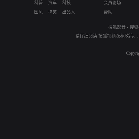
科普
汽车
科技
会员剧场
国风
搞笑
出品人
帮助
搜狐影音
-
搜狐
请仔细阅读
搜狐视频隐私政策
、
Copyri