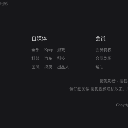
电影
自媒体
会员
全部
Kpop
游戏
会员特权
科普
汽车
科技
会员剧场
国风
搞笑
出品人
帮助
搜狐影音
-
搜狐
请仔细阅读
搜狐视频隐私政策
、
Copyri