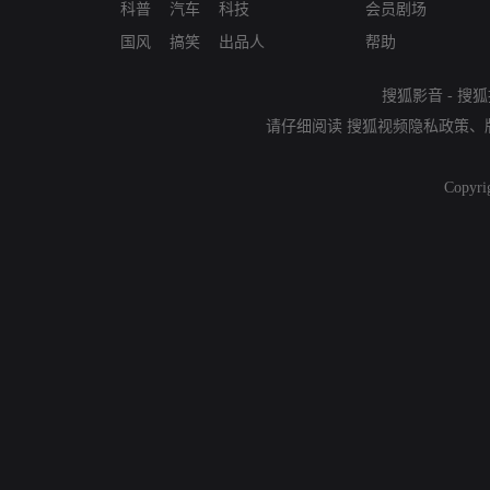
科普
汽车
科技
会员剧场
国风
搞笑
出品人
帮助
搜狐影音
-
搜狐
请仔细阅读
搜狐视频隐私政策
、
Copyri