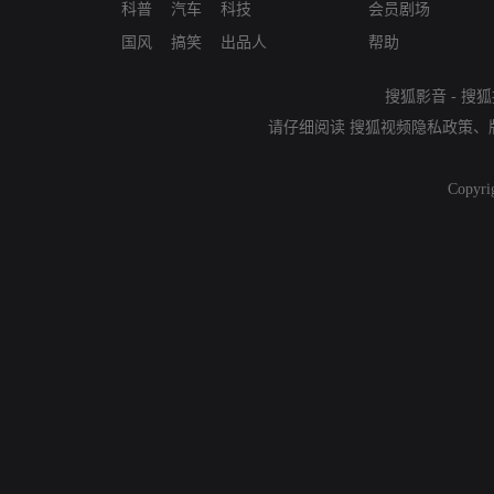
科普
汽车
科技
会员剧场
国风
搞笑
出品人
帮助
搜狐影音
-
搜狐
请仔细阅读
搜狐视频隐私政策
、
Copyri