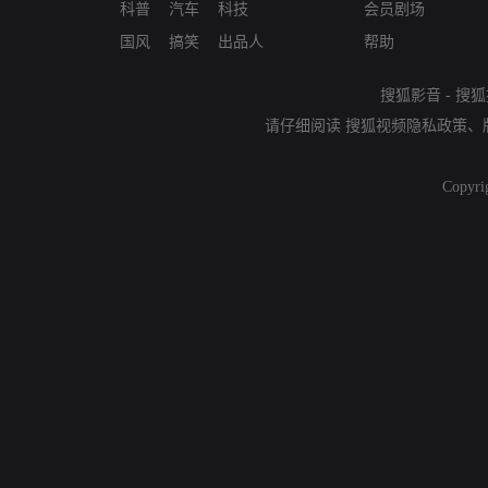
科普
汽车
科技
会员剧场
国风
搞笑
出品人
帮助
搜狐影音
-
搜狐
请仔细阅读
搜狐视频隐私政策
、
Copyri