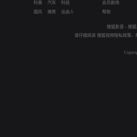
科普
汽车
科技
会员剧场
国风
搞笑
出品人
帮助
搜狐影音
-
搜狐
请仔细阅读
搜狐视频隐私政策
、
Copyri