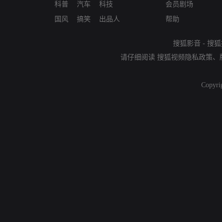
科普
汽车
科技
会员剧场
国风
搞笑
出品人
帮助
搜狐影音
-
搜狐
请仔细阅读
搜狐视频隐私政策
、
Copyri