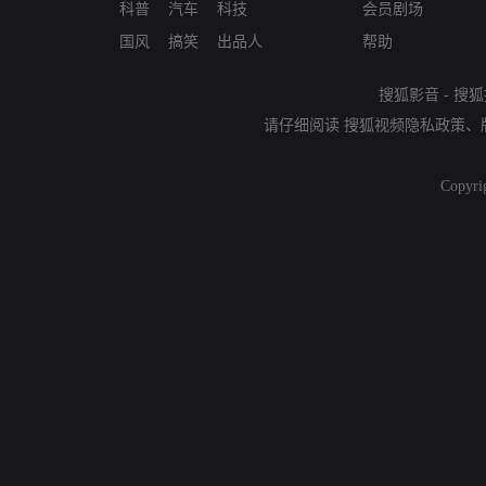
科普
汽车
科技
会员剧场
国风
搞笑
出品人
帮助
搜狐影音
-
搜狐
请仔细阅读
搜狐视频隐私政策
、
Copyri