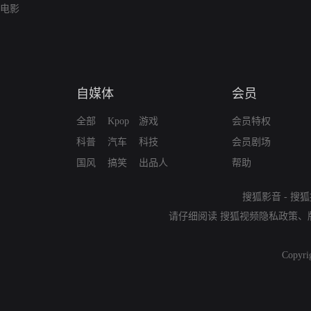
电影
自媒体
会员
全部
Kpop
游戏
会员特权
科普
汽车
科技
会员剧场
国风
搞笑
出品人
帮助
搜狐影音
-
搜狐
请仔细阅读
搜狐视频隐私政策
、
Copyri