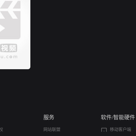
服务
软件/智能硬件
权
网站联盟
移动客户端