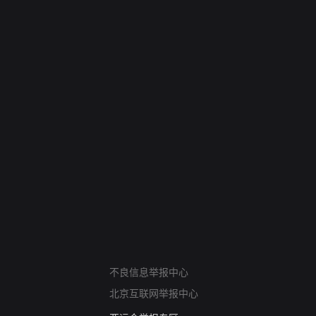
网络暴力有害信息举报
不良信息举报中心
12318 文化市场举报
北京互联网举报中心
算法推荐专项举报