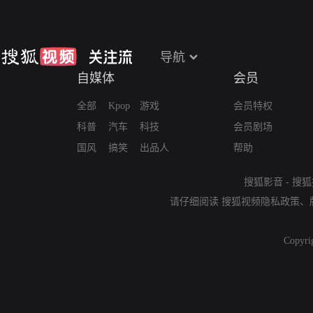
导航
自媒体
会员
全部
Kpop
游戏
会员特权
科普
汽车
科技
会员剧场
国风
搞笑
出品人
帮助
搜狐影音
-
搜狐
请仔细阅读
搜狐视频隐私政策
、
Copyri