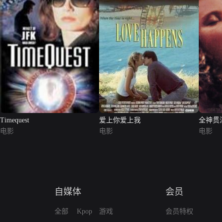
Timequest
爱上你爱上我
全神贯
电影
电影
电影
自媒体
会员
全部
Kpop
游戏
会员特权