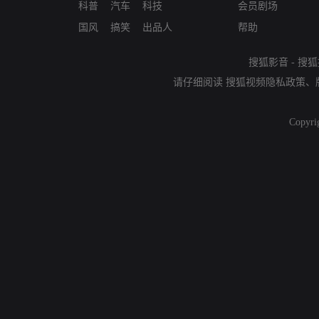
科普
汽车
科技
会员剧场
国风
搞笑
出品人
帮助
搜狐影音
-
搜狐
请仔细阅读
搜狐视频隐私政策
、
Copyri