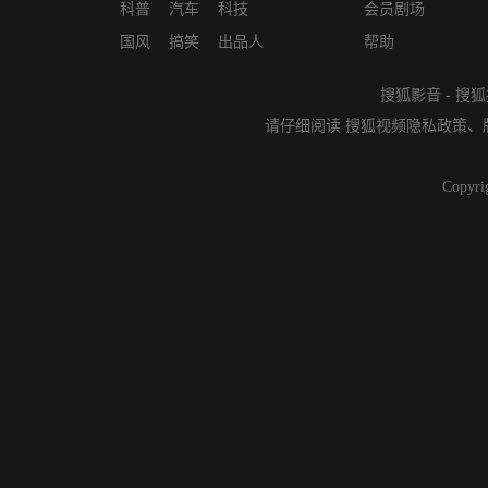
科普
汽车
科技
会员剧场
国风
搞笑
出品人
帮助
搜狐影音
-
搜狐
请仔细阅读
搜狐视频隐私政策
、
Copyri