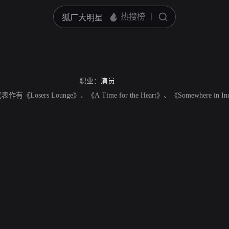
职业：
演员
表作有《Losers Lounge》、《A Time for the Heart》、《Somewhere in I