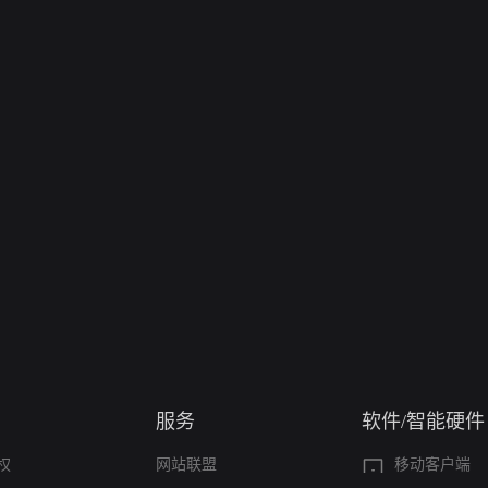
服务
软件/智能硬件
权
网站联盟
移动客户端