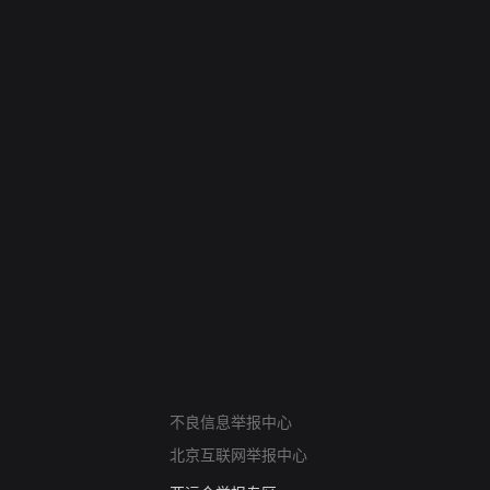
网络暴力有害信息举报
不良信息举报中心
12318 文化市场举报
北京互联网举报中心
算法推荐专项举报