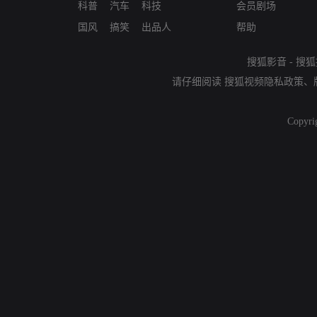
科普
汽车
科技
会员剧场
国风
搞笑
出品人
帮助
搜狐影音
-
搜狐
请仔细阅读
搜狐视频隐私政策
、
Copyri