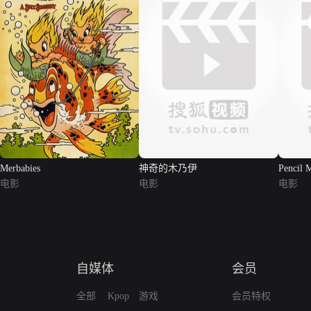
Merbabies
神奇的木乃伊
Pencil 
电影
电影
电影
自媒体
会员
全部
Kpop
游戏
会员特权