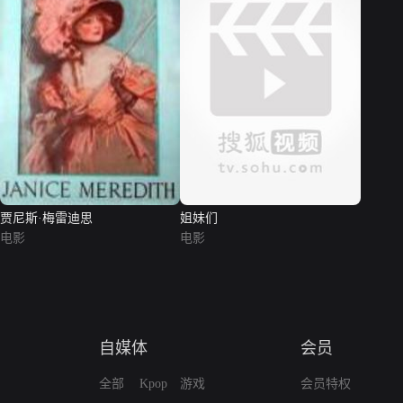
贾尼斯·梅雷迪思
姐妹们
电影
电影
自媒体
会员
全部
Kpop
游戏
会员特权