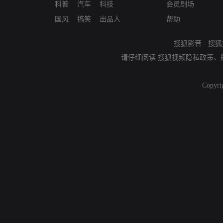
科普
汽车
科技
会员剧场
国风
搞笑
出品人
帮助
搜狐影音
-
搜狐
请仔细阅读
搜狐视频隐私政策
、
Copyri