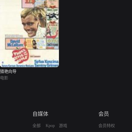
猎艳向导
电影
自媒体
会员
全部
Kpop
游戏
会员特权