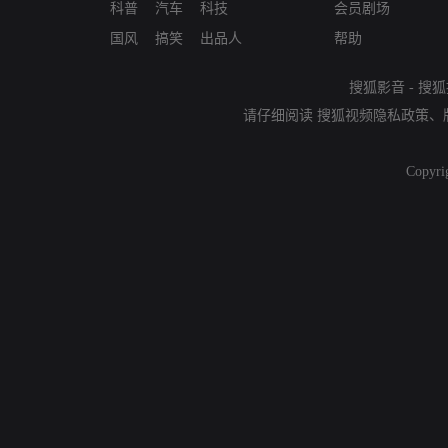
科普
汽车
科技
会员剧场
国风
搞笑
出品人
帮助
搜狐影音
-
搜狐
请仔细阅读
搜狐视频隐私政策
、
Copyri