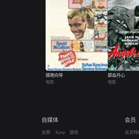
猎艳向导
碧血丹心
电影
电影
自媒体
会员
全部
Kpop
游戏
会员特