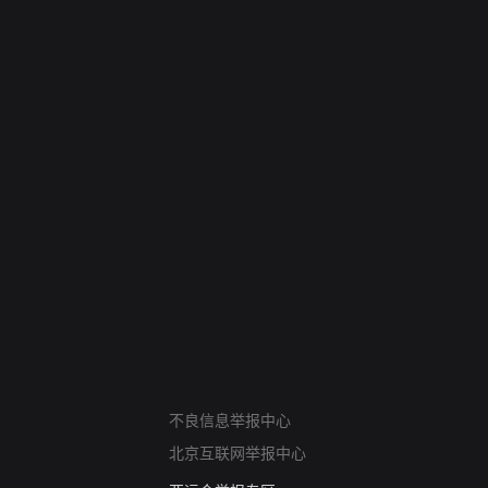
网络暴力有害信息举报
不良信息举报中心
12318 文化市场举报
北京互联网举报中心
算法推荐专项举报