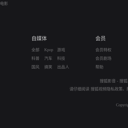
电影
自媒体
会员
全部
Kpop
游戏
会员特权
科普
汽车
科技
会员剧场
国风
搞笑
出品人
帮助
搜狐影音
-
搜狐
请仔细阅读
搜狐视频隐私政策
、
Copyri