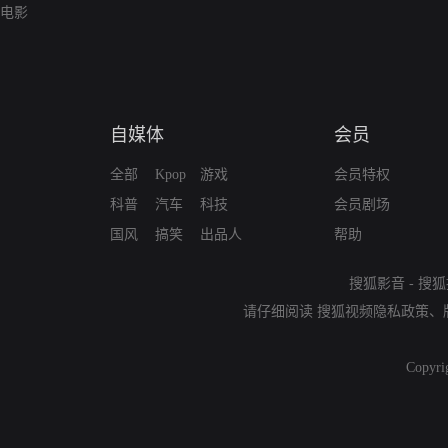
电影
自媒体
会员
全部
Kpop
游戏
会员特权
科普
汽车
科技
会员剧场
国风
搞笑
出品人
帮助
搜狐影音
-
搜狐
请仔细阅读
搜狐视频隐私政策
、
Copyri