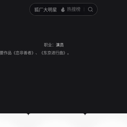
职业：
演员
要作品《恋非善者》、《东京进行曲》。