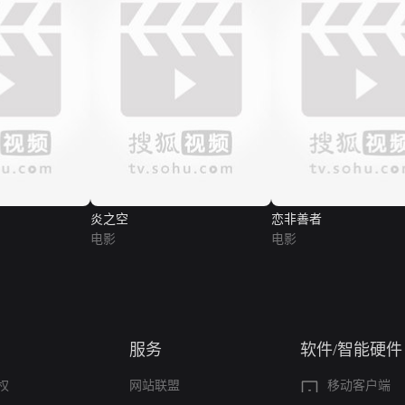
炎之空
恋非善者
电影
电影
服务
软件/智能硬件
权
网站联盟
移动客户端