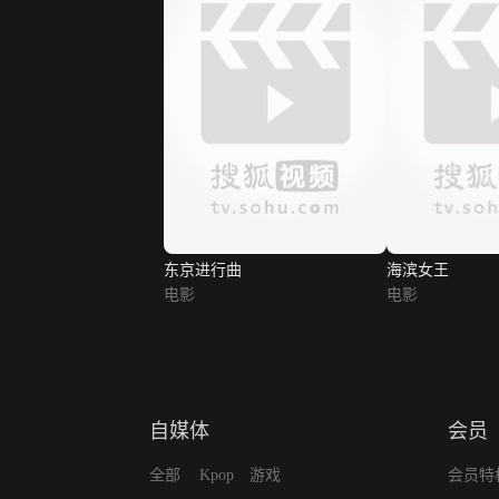
东京进行曲
海滨女王
电影
电影
自媒体
会员
全部
Kpop
游戏
会员特