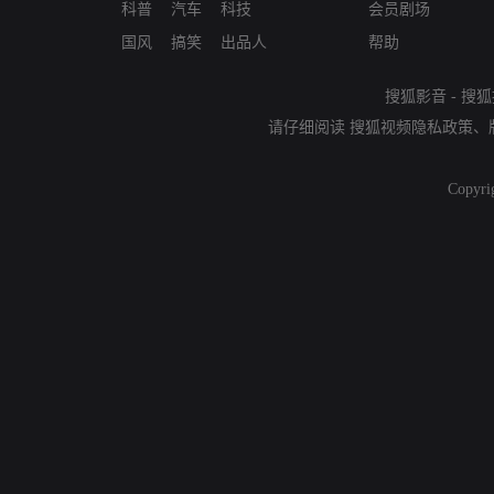
科普
汽车
科技
会员剧场
国风
搞笑
出品人
帮助
搜狐影音
-
搜狐
请仔细阅读
搜狐视频隐私政策
、
Copyri