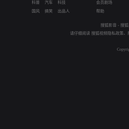
科普
汽车
科技
会员剧场
国风
搞笑
出品人
帮助
搜狐影音
-
搜狐
请仔细阅读
搜狐视频隐私政策
、
Copyri