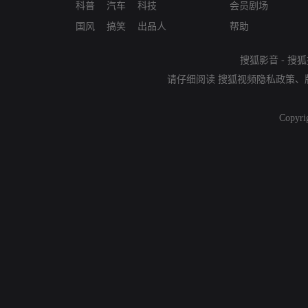
科普
汽车
科技
会员剧场
国风
搞笑
出品人
帮助
搜狐影音
-
搜狐
请仔细阅读
搜狐视频隐私政策
、
Copyri