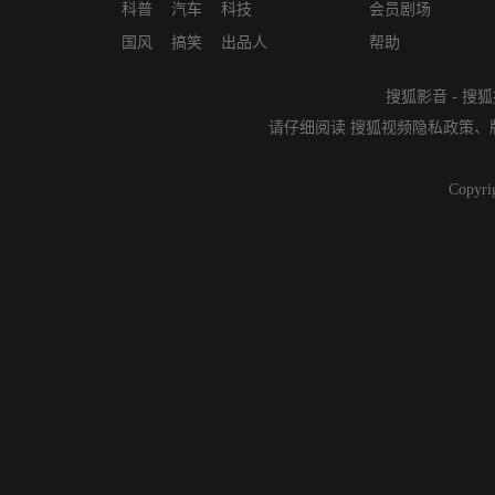
科普
汽车
科技
会员剧场
国风
搞笑
出品人
帮助
搜狐影音
-
搜狐
请仔细阅读
搜狐视频隐私政策
、
Copyri