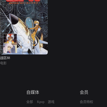
战区88
电影
自媒体
会员
全部
Kpop
游戏
会员特权