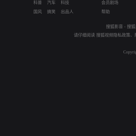
科普
汽车
科技
会员剧场
国风
搞笑
出品人
帮助
搜狐影音
-
搜狐
请仔细阅读
搜狐视频隐私政策
、
Copyri