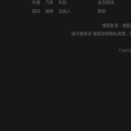
科普
汽车
科技
会员剧场
国风
搞笑
出品人
帮助
搜狐影音
-
搜狐
请仔细阅读
搜狐视频隐私政策
、
Copyri