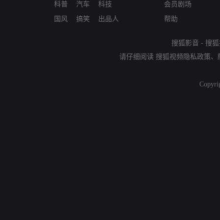
科普
汽车
科技
会员剧场
国风
搞笑
出品人
帮助
搜狐影音
-
搜狐
请仔细阅读
搜狐视频隐私政策
、
Copyri